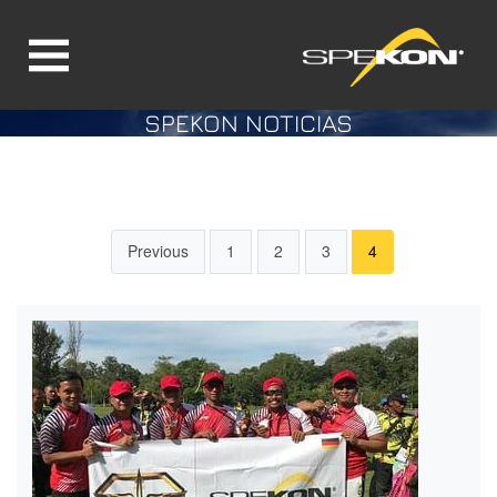
SPEKON NOTICIAS
Jump directly to main navigation
Jump directly to content
Previous
1
2
3
4