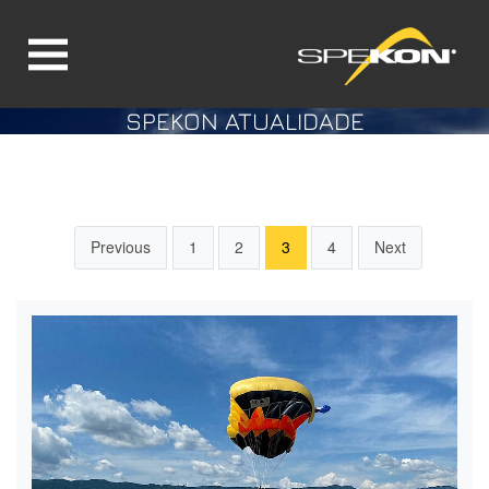
SPEKON ATUALIDADE
Jump directly to main navigation
Jump directly to content
Previous
1
2
3
4
Next