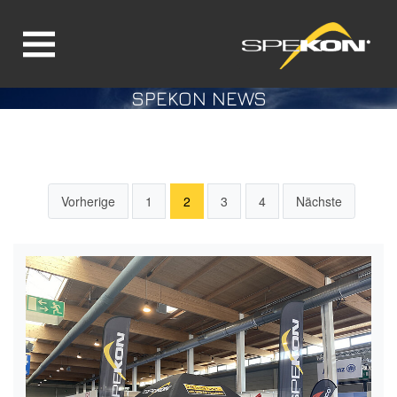
SPEKON NEWS
Direkt zur Hauptnavigation springen
Direkt zum Inhalt springen
Vorherige
1
2
3
4
Nächste