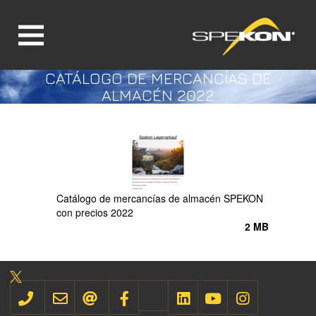
CATÁLOGO DE MERCANCÍAS DE
Jump directly to main navigation
Jump directly to content
ALMACÉN 2022
Catálogo de mercancías de almacén SPEKON
con precios 2022
2 MB