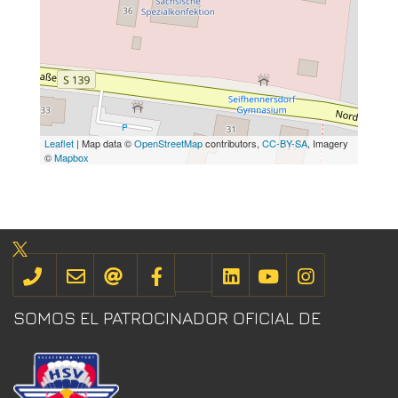
Leaflet
| Map data ©
OpenStreetMap
contributors,
CC-BY-SA
, Imagery
©
Mapbox
SOMOS EL PATROCINADOR OFICIAL DE