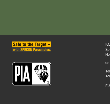
К
Sp
No
02
Te
Te
E-
mbH
A