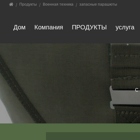
Home
Продукты
Военная техника
запасные парашюты
Дом
Компания
ПРОДУКТЫ
услуга
Jump directly to main navigation
Jump directly to content
С