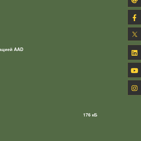
вацией AAD
176 кБ