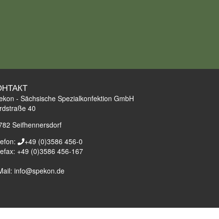
ОНТАКТ
ekon - Sächsische Spezialkonfektion GmbH
rdstraße 40
782
Seifhennersdorf
lefon:
+49 (0)3586 456-0
lefax:
+49 (0)3586 456-167
Mail:
info@spekon.de
GB
отпечаток
Защита данных
Контакт